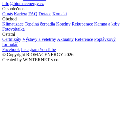
info@biomacenergy.cz
O společnosti
O nás
Kariéra
FAQ
Dotace
Kontakt
Obchod
Klimatizace
Tepelná čerpadla
Kotelny
Rekuperace
Kamna a krby
Fotovoltaika
Ostatní
Certifikáty
Výstavy a veletrhy
Aktuality
Reference
Poptávkový
formulář
Facebook
Instagram
YouTube
© Copyright BIOMACENERGY 2026
Created by WINTERNET s.r.o.