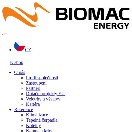
CZ
E-shop
O nás
Profil společnosti
Zastoupení
Partneři
Dotační projekty EU
Veletrhy a výstavy
Kariéra
Reference
Klimatizace
Tepelná čerpadla
Kotelny
Kamna a krby