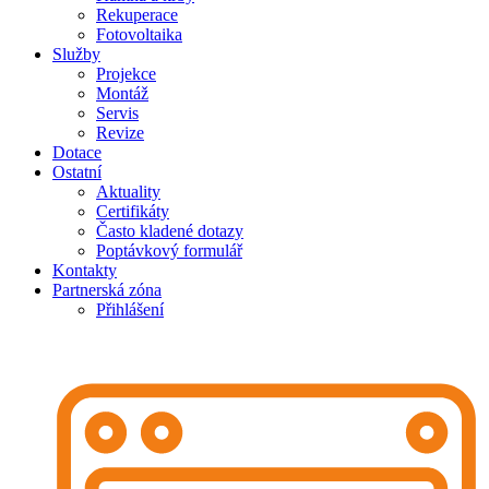
Rekuperace
Fotovoltaika
Služby
Projekce
Montáž
Servis
Revize
Dotace
Ostatní
Aktuality
Certifikáty
Často kladené dotazy
Poptávkový formulář
Kontakty
Partnerská zóna
Přihlášení