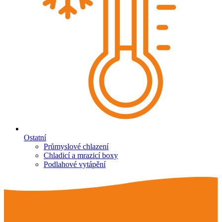
Ostatní
Průmyslové chlazení
Chladicí a mrazicí boxy
Podlahové vytápění