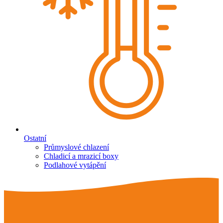
Ostatní
Průmyslové chlazení
Chladicí a mrazicí boxy
Podlahové vytápění