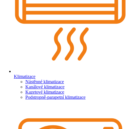
Klimatizace
Nástěnné klimatizace
Kanálové klimatizace
Kazetové klimatizace
Podstropně-parapetní klimatizace