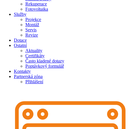
Rekuperace
Fotovoltaika
Služby
Projekce
Montáž
Servis
Revize
Dotace
Ostatní
Aktuality
Certifikáty
Často kladené dotazy
Poptávkový formulář
Kontakty
Partnerská zóna
Přihlášení