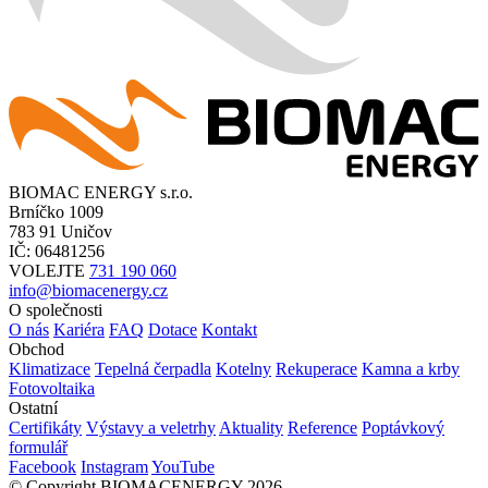
BIOMAC ENERGY s.r.o.
Brníčko 1009
783 91 Uničov
IČ: 06481256
VOLEJTE
731 190 060
info@biomacenergy.cz
O společnosti
O nás
Kariéra
FAQ
Dotace
Kontakt
Obchod
Klimatizace
Tepelná čerpadla
Kotelny
Rekuperace
Kamna a krby
Fotovoltaika
Ostatní
Certifikáty
Výstavy a veletrhy
Aktuality
Reference
Poptávkový
formulář
Facebook
Instagram
YouTube
© Copyright BIOMACENERGY 2026