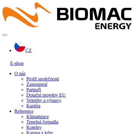
CZ
E-shop
O nás
Profil společnosti
Zastoupení
Partneři
Dotační projekty EU
Veletrhy a výstavy
Kariéra
Reference
Klimatizace
Tepelná čerpadla
Kotelny
Kamna a krby