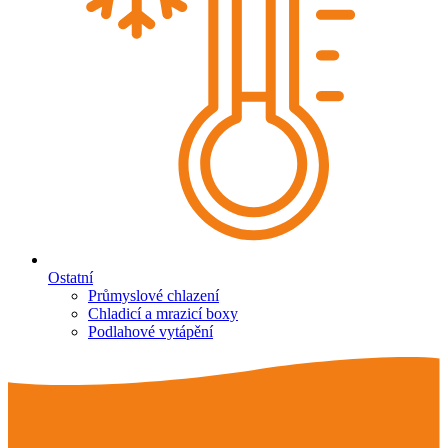
Ostatní
Průmyslové chlazení
Chladicí a mrazicí boxy
Podlahové vytápění