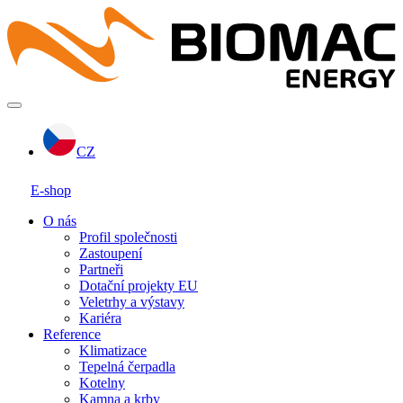
CZ
E-shop
O nás
Profil společnosti
Zastoupení
Partneři
Dotační projekty EU
Veletrhy a výstavy
Kariéra
Reference
Klimatizace
Tepelná čerpadla
Kotelny
Kamna a krby