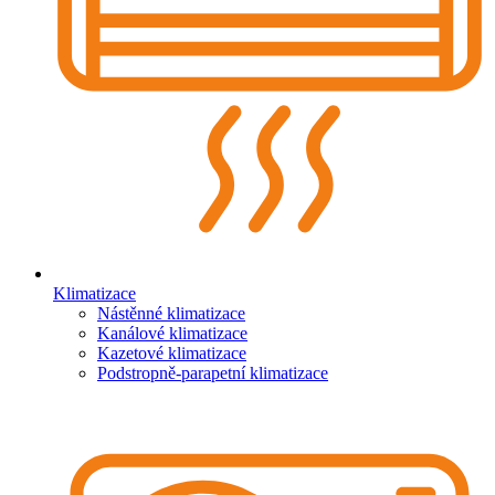
Klimatizace
Nástěnné klimatizace
Kanálové klimatizace
Kazetové klimatizace
Podstropně-parapetní klimatizace