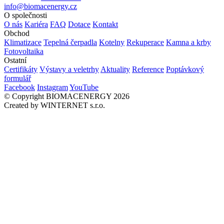
info@biomacenergy.cz
O společnosti
O nás
Kariéra
FAQ
Dotace
Kontakt
Obchod
Klimatizace
Tepelná čerpadla
Kotelny
Rekuperace
Kamna a krby
Fotovoltaika
Ostatní
Certifikáty
Výstavy a veletrhy
Aktuality
Reference
Poptávkový
formulář
Facebook
Instagram
YouTube
© Copyright BIOMACENERGY 2026
Created by WINTERNET s.r.o.