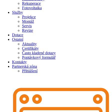
Rekuperace
Fotovoltaika
Služby
Projekce
Montáž
Servis
Revize
Dotace
Ostatní
Aktuality
Certifikáty
Často kladené dotazy
Poptávkový formulář
Kontakty
Partnerská zóna
Přihlášení