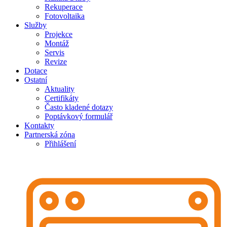
Rekuperace
Fotovoltaika
Služby
Projekce
Montáž
Servis
Revize
Dotace
Ostatní
Aktuality
Certifikáty
Často kladené dotazy
Poptávkový formulář
Kontakty
Partnerská zóna
Přihlášení