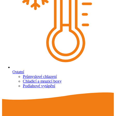
Ostatní
Průmyslové chlazení
Chladicí a mrazicí boxy
Podlahové vytápění