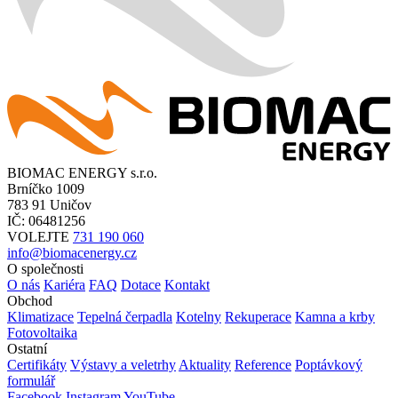
BIOMAC ENERGY s.r.o.
Brníčko 1009
783 91 Uničov
IČ: 06481256
VOLEJTE
731 190 060
info@biomacenergy.cz
O společnosti
O nás
Kariéra
FAQ
Dotace
Kontakt
Obchod
Klimatizace
Tepelná čerpadla
Kotelny
Rekuperace
Kamna a krby
Fotovoltaika
Ostatní
Certifikáty
Výstavy a veletrhy
Aktuality
Reference
Poptávkový
formulář
Facebook
Instagram
YouTube