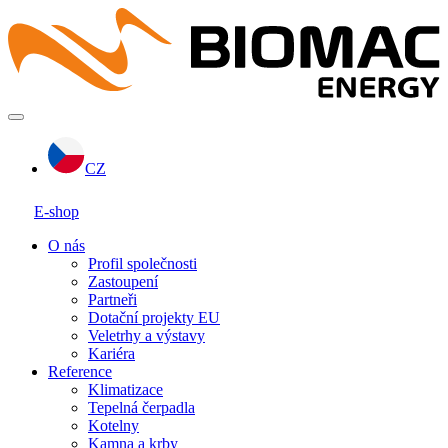
CZ
E-shop
O nás
Profil společnosti
Zastoupení
Partneři
Dotační projekty EU
Veletrhy a výstavy
Kariéra
Reference
Klimatizace
Tepelná čerpadla
Kotelny
Kamna a krby