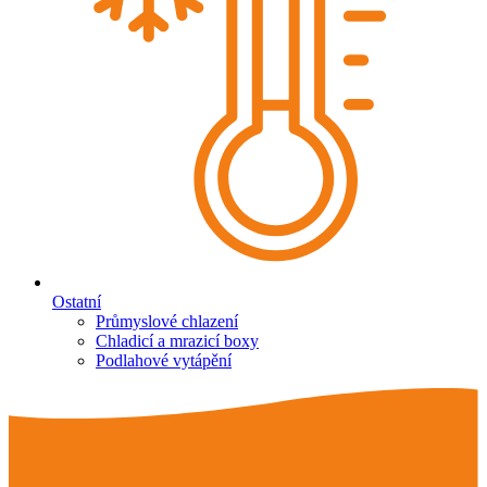
Ostatní
Průmyslové chlazení
Chladicí a mrazicí boxy
Podlahové vytápění