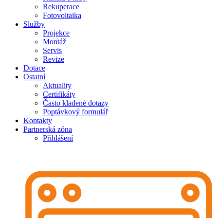
Rekuperace
Fotovoltaika
Služby
Projekce
Montáž
Servis
Revize
Dotace
Ostatní
Aktuality
Certifikáty
Často kladené dotazy
Poptávkový formulář
Kontakty
Partnerská zóna
Přihlášení