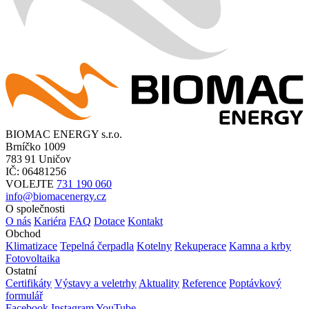
BIOMAC ENERGY s.r.o.
Brníčko 1009
783 91 Uničov
IČ: 06481256
VOLEJTE
731 190 060
info@biomacenergy.cz
O společnosti
O nás
Kariéra
FAQ
Dotace
Kontakt
Obchod
Klimatizace
Tepelná čerpadla
Kotelny
Rekuperace
Kamna a krby
Fotovoltaika
Ostatní
Certifikáty
Výstavy a veletrhy
Aktuality
Reference
Poptávkový
formulář
Facebook
Instagram
YouTube