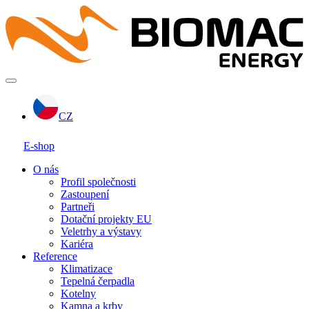
CZ
E-shop
O nás
Profil společnosti
Zastoupení
Partneři
Dotační projekty EU
Veletrhy a výstavy
Kariéra
Reference
Klimatizace
Tepelná čerpadla
Kotelny
Kamna a krby